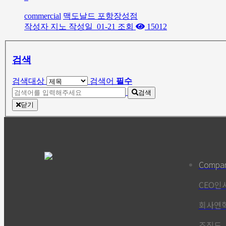
commercial
맥도날드 포항장성점
작성자
지노
작성일
01-21
조회
15012
검색
검색대상
검색어
필수
검색
닫기
Compa
CEO인
회사연
조직도