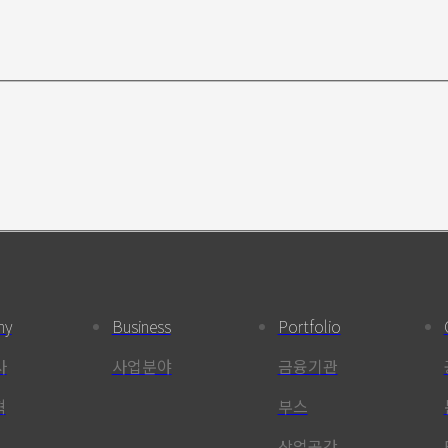
ny
Business
Portfolio
사
사업분야
금융기관
혁
부스
상업공간