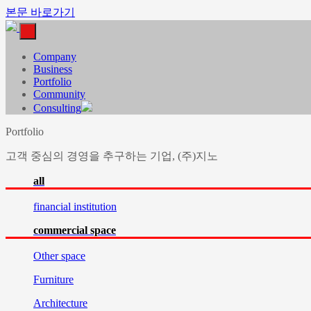
본문 바로가기
Company
Business
Portfolio
Community
Consulting
Portfolio
고객 중심의 경영을 추구하는 기업, (주)지노
all
financial
institution
commercial
space
Other
space
Furniture
Architecture