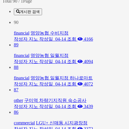
Total 90
/ 1Page
게시판 검색
90
financial
영양농협 수비지점
작성자
지노
작성일
04-14
조회
4166
89
financial
영양농협 일월지점
작성자
지노
작성일
04-14
조회
4094
88
financial
영양농협 일월지점 하나로마트
작성자
지노
작성일
04-14
조회
4072
87
other
구미역 차량기지직원 숙소공사
작성자
지노
작성일
04-14
조회
3439
86
commercial
LGU+ 신매동 시지광장점
작성자
지노
작성일
04-14
조회
3372