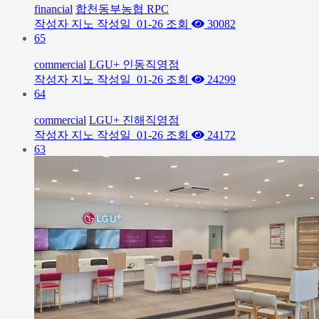
financial
합천동부농협 RPC
작성자
지노
작성일
01-26
조회
30082
65
commercial
LGU+ 인동직영점
작성자
지노
작성일
01-26
조회
24299
64
commercial
LGU+ 진해직영점
작성자
지노
작성일
01-26
조회
24172
63