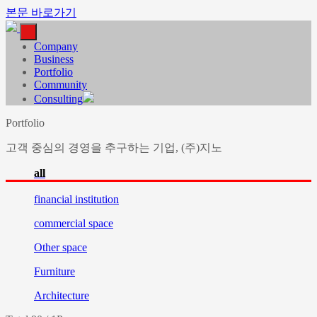
본문 바로가기
Company
Business
Portfolio
Community
Consulting
Portfolio
고객 중심의 경영을 추구하는 기업, (주)지노
all
financial
institution
commercial
space
Other
space
Furniture
Architecture